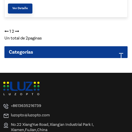
Ver Detalle
1
2
Un total de
2
paginas
Categorías
+8613635216739
luzopto@luzopto.com
No.22 XiangYue Road, Xiang'an Industrial Park I,
Xiamen,FuJian,China