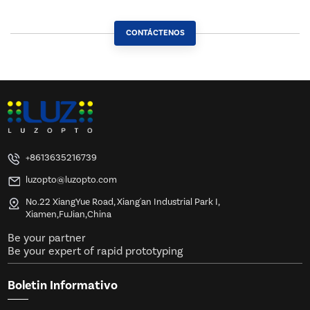
CONTÁCTENOS
+8613635216739
luzopto@luzopto.com
No.22 XiangYue Road, Xiang'an Industrial Park I,
Xiamen,FuJian,China
Be your partner
Be your expert of rapid prototyping
Boletin Informativo