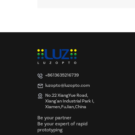
+8613635216739
luzopto@luzopto.com
No.22 XiangYue Road,
Xiang'an Industrial Park I,
Xiamen,FuJian,China
Be your partner
Be your expert of rapid
prototyping