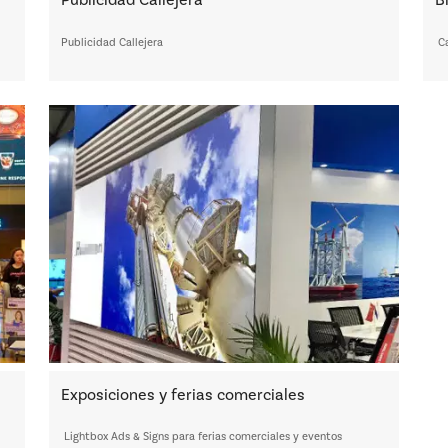
Publicidad Callejera
B
Publicidad Callejera
Ca
Exposiciones y ferias comerciales
Lightbox Ads & Signs para ferias comerciales y eventos