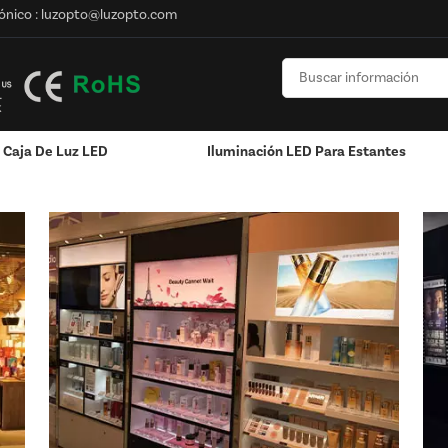
ónico :
luzopto@luzopto.com
Caja De Luz LED
Iluminación LED Para Estantes
n
Poste / Montado En La Pared