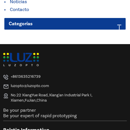
Noticias
Contacto
Categorías
+8613635216739
luzopto@luzopto.com
No.22 XiangYue Road, Xiang'an Industrial Park I,
Xiamen,FuJian,China
Be your partner
Be your expert of rapid prototyping