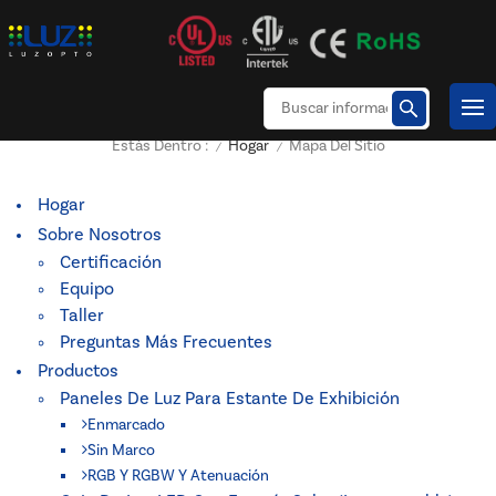
Hogar
Mapa Del Sitio
Estás Dentro :
/
/
Hogar
Sobre Nosotros
Certificación
Equipo
Taller
Preguntas Más Frecuentes
Productos
Paneles De Luz Para Estante De Exhibición
Enmarcado
Sin Marco
RGB Y RGBW Y Atenuación