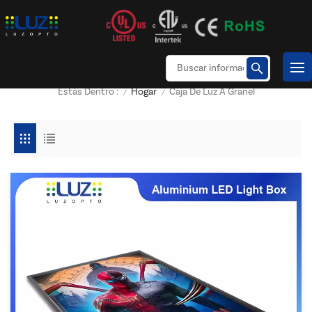
Hogar
Caja De Luz A Granel
Estás Dentro :
/
/