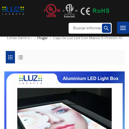
Hogar
Caja De Luz Led Con Marco A Presión A1
Estás Dentro :
/
/