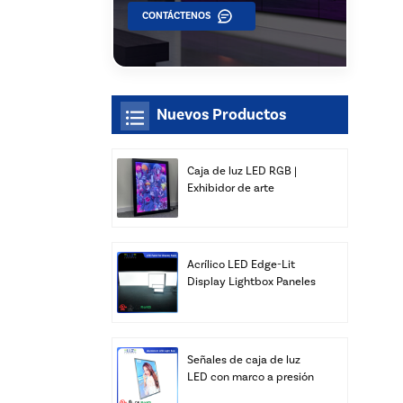
CONTÁCTENOS
Nuevos Productos
Caja de luz LED RGB |
Exhibidor de arte
delgado para montaje en
pared | Xiamen Luz Opto
Acrílico LED Edge-Lit
Display Lightbox Paneles
Publicidad Venta al por
mayor
Señales de caja de luz
LED con marco a presión
personalizado