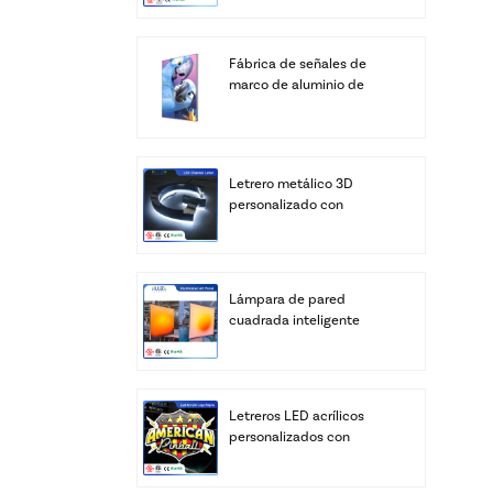
Fábrica de señales de
marco de aluminio de
cajas de luz LED SEG de
pantalla personalizada
Letrero metálico 3D
personalizado con
logotipo, letras LED
personalizadas, letras del
alfabeto para negocios,
transformador de
Lámpara de pared
iluminación para
cuadrada inteligente
edificios y bares, IP67
retroiluminada de
acrílico - Brillo cálido de
amanecer (control por
aplicación y control
Letreros LED acrílicos
remoto)
personalizados con
logotipo | Caja de luz
iluminada con relieve 3D