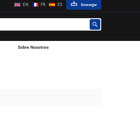
EN
FR
ES
Descargar
Sobre Nosotros
Poste / Montado En La Pared