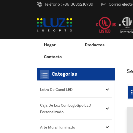
Teléfono :
+8613635216739
Correo electr
Hogar
Productos
Hogar
Estás Dentro :
Servicios De Impresión 3D
/
/
Adaptador De Corriente Montado En La Pared
Adaptador De Corriente De Escritorio
Caja De Luz Con Logotipo LED Pers
Servicios De Impresión 3D
Contacto
Se
Categorías
Letra De Canal LED
Caja De Luz Con Logotipo LED
Personalizado
Arte Mural Iluminado