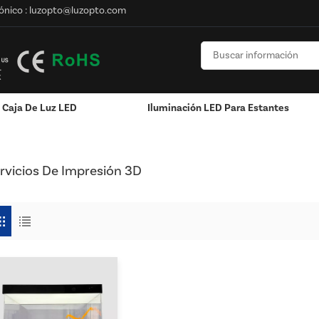
ónico :
luzopto@luzopto.com
Caja De Luz LED
Iluminación LED Para Estantes
onalizado
Pantalla Montada En La Pared
Exhibición Colgante / Ventana
RGB Y RGBW Y Atenuación
Canales LED De Aluminio - Tiras De Luces LED
rvicios De Impresión 3D