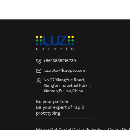
y certificación UL y ETL
+8613635216739
luzopto@luzopto.com
No.22 XiangYue Road,
Xiang'an Industrial Park I,
Xiamen,FuJian,China
Be your partner
Be your expert of rapid
prototyping
Marco Del Cartel De La Película
Cartel De 
/