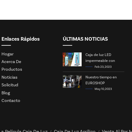
Enlaces Rápidos
ÚLTIMAS NOTICIAS
Hogar
Caja de luz LED
impermeable con
Acerca De
energía solar
Feb 23, 2023
Productos
Noticias
Nuestro tiempo en
EUROSHOP
Solicitud
May 10, 2023
Blog
Contacto
La Película Caja De Luz
Caja De Luz Acrílico
Venta Al Por M
/
/