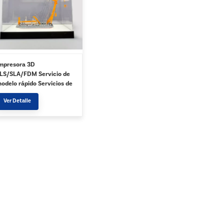
mpresora 3D
LS/SLA/FDM Servicio de
odelo rápido Servicios de
mpresión 3D de alta
Ver Detalle
ecnología personalizados