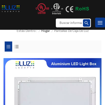
Hogar
Pantallas De Caja De Luz
Estás Dentro :
/
/