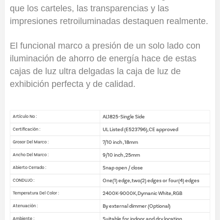
que los carteles, las transparencias y las
impresiones retroiluminadas destaquen realmente.
El funcional marco a presión de un solo lado con
iluminación de ahorro de energía hace de estas
cajas de luz ultra delgadas la caja de luz de
exhibición perfecta y de calidad.
AL1825-Single Side
Artículo No :
UL Listed (E523796), CE approved
Certificación :
7/10 inch , 18mm
Grosor Del Marco :
9/10 inch , 25mm
Ancho Del Marco :
Snap open / close
Abierto Cerrado :
One(1) edge, two(2) edges or four(4) edges
CONDUJO :
2400K-9000K, Dymanic White, RGB
Temperatura Del Color :
By external dimmer (Optional)
Atenuación :
Suitable for indoor and dry location
Ambiente :