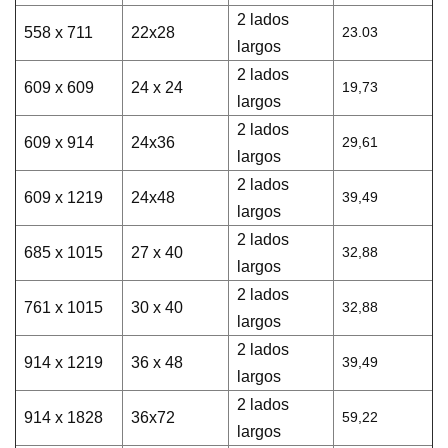
2 lados
558 x 711
22x28
23.03
largos
2 lados
609 x 609
24 x 24
19,73
largos
2 lados
609 x 914
24x36
29,61
largos
2 lados
609 x 1219
24x48
39,49
largos
2 lados
685 x 1015
27 x 40
32,88
largos
2 lados
761 x 1015
30 x 40
32,88
largos
2 lados
914 x 1219
36 x 48
39,49
largos
2 lados
914 x 1828
36x72
59,22
largos