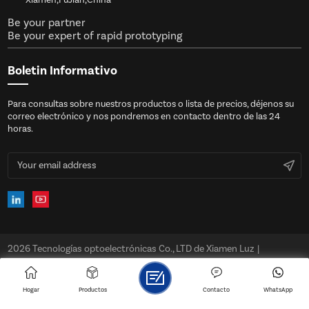
uniforme sin manchado o sombreado.
Be your partner
Be your expert of rapid prototyping
Boletin Informativo
Para consultas sobre nuestros productos o lista de precios, déjenos su
c
correo electrónico y nos pondremos en contacto dentro de las 24
horas.
2026 Tecnologías optoelectrónicas Co., LTD de Xiamen Luz
|
mapa del sitio
|
XML
|
política de privacidad
IPv6 RED SOPORTADA
Hogar
Productos
Contacto
WhatsApp