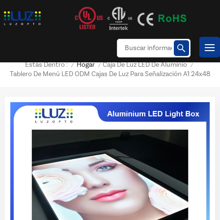
Hogar
Caja De Luz LED De Aluminio
Estás Dentro :
/
/
/
Tablero De Menú LED ODM Cajas De Luz Para Señalización A1 24x48