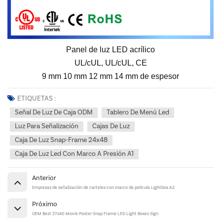
Panel de luz LED acrílico
UL/cUL, UL/cUL, CE
9 mm 10 mm 12 mm 14 mm de espesor
ETIQUETAS :
Señal De Luz De Caja ODM
Tablero De Menú Led
Luz Para Señalización
Cajas De Luz
Caja De Luz Snap-Frame 24x48
Caja De Luz Led Con Marco A Presión A1
Anterior
Empresas de señalización de carteles con marco de película Lightbox A2
Próximo
OEM Best 27x40 Movie Poster Snap Frame LED Light Boxes Sign