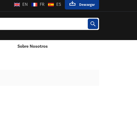
EN
FR
ES
Descargar
Sobre Nosotros
Poste / Montado En La Pared