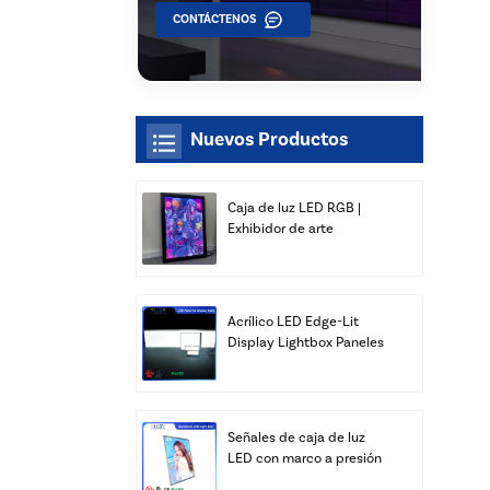
CONTÁCTENOS
Nuevos Productos
Caja de luz LED RGB |
Exhibidor de arte
delgado para montaje en
pared | Xiamen Luz Opto
Acrílico LED Edge-Lit
Display Lightbox Paneles
Publicidad Venta al por
mayor
Señales de caja de luz
LED con marco a presión
personalizado