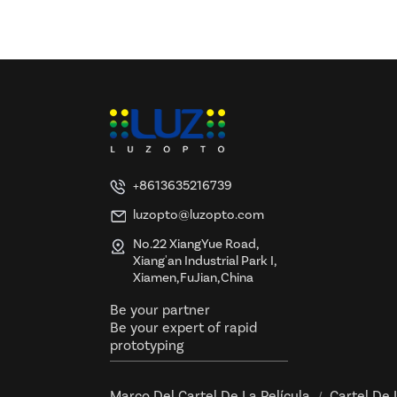
y certificación UL y ETL
+8613635216739
luzopto@luzopto.com
No.22 XiangYue Road,
Xiang'an Industrial Park I,
Xiamen,FuJian,China
Be your partner
Be your expert of rapid
prototyping
Marco Del Cartel De La Película
Cartel De 
/