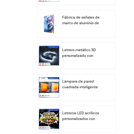
Fábrica de señales de
marco de aluminio de
cajas de luz LED SEG de
pantalla personalizada
Letrero metálico 3D
personalizado con
logotipo, letras LED
personalizadas, letras del
alfabeto para negocios,
transformador de
Lámpara de pared
iluminación para
cuadrada inteligente
edificios y bares, IP67
retroiluminada de
acrílico - Brillo cálido de
amanecer (control por
aplicación y control
Letreros LED acrílicos
remoto)
personalizados con
logotipo | Caja de luz
iluminada con relieve 3D