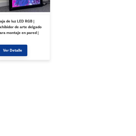
aja de luz LED RGB |
xhibidor de arte delgado
ara montaje en pared |
iamen Luz Opto
Ver Detalle