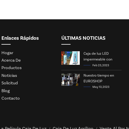
Enlaces Rápidos
ÚLTIMAS NOTICIAS
Hogar
Caja de luz LED
impermeable con
Acerca De
energía solar
Feb 23, 2023
Productos
Noticias
Nuestro tiempo en
EUROSHOP
Solicitud
May 10, 2023
Blog
Contacto
La Película Caja De Luz
Caja De Luz Acrílico
Venta Al Por M
/
/