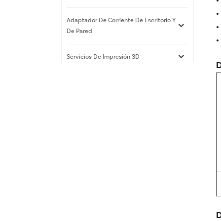
Adaptador De Corriente De Escritorio Y
De Pared
Servicios De Impresión 3D
D
Nuevos Productos
Cajas de luz LED de señal
solar eléctrica al aire libre
al por mayor
Caja de luz exterior con
panel solar LED Street
con fabricante de postes
D