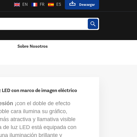
EN
FR
ES
Descargar
Sobre Nosotros
ctrico
Adaptador De Corriente Montado En La Pared
Adaptador De Corriente De Escritorio
z LED con marco de imagen eléctrico
esión
¡con el doble de efecto
oble cara ilumina su gráfico,
ás atractiva y llamativa visible
a de luz LED está equipada con
na iluminación brillante y