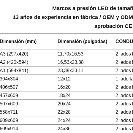
Marcos a presión LED de tamañ
13 años de experiencia en fábrica / OEM y ODM
aprobación CE
Dimensión (mm)
Dimensión (pulgadas)
CONDU
A3 (297x420)
11,70x16,53
2 lados 
A2 (420x594)
16,53x23,38
2 lados 
A1 (594x841)
23,38x33,11
2 lados 
304x304
12x12
1 lado l
406x507
16x20
2 lados 
457x609
18x24
2 lados 
507x609
20x24
2 lados 
558x711
22x28
2 lados 
609x609
24x24
2 lados 
609x914
24x36
2 lados 