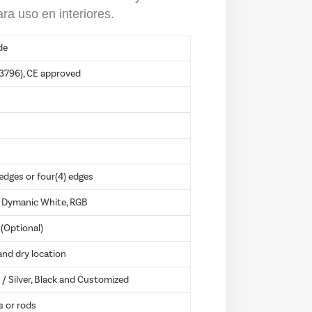
ra uso en interiores.
de
3796), CE approved
 edges or four(4) edges
Dymanic White, RGB
(Optional)
and dry location
 Silver, Black and Customized
s or rods