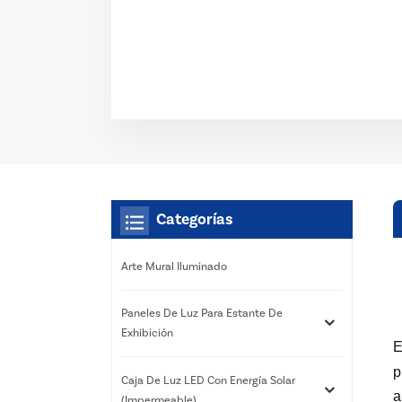
Categorías
Arte Mural Iluminado
Paneles De Luz Para Estante De
Exhibición
E
p
Caja De Luz LED Con Energía Solar
a
(impermeable)