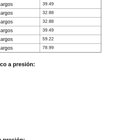
39.49
largos
32.88
largos
32.88
largos
39.49
largos
59.22
largos
78.99
largos
co a presión
:
a presión
: