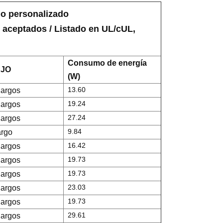
o personalizado
 aceptados / Listado en UL/cUL,
Consumo de energía
JO
(W)
13.60
largos
19.24
largos
27.24
largos
9.84
argo
16.42
largos
19.73
largos
19.73
largos
23.03
largos
19.73
largos
29.61
largos