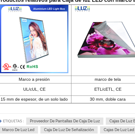
Marco a presión
marco de tela
UL/cUL, CE
ETL/cETL, CE
15 mm de espesor, de un solo lado
30 mm, doble cara
Proveedor De Pantallas De Caja De Luz
Cajas De Luz E
ETIQUETAS :
Marco De Luz Led
Caja De Luz De Señalización
Cajas De Luz Led