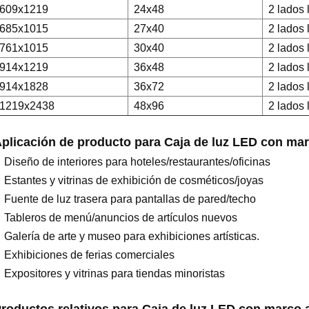
609x1219
24x48
2 lados 
685x1015
27x40
2 lados 
761x1015
30x40
2 lados 
914x1219
36x48
2 lados 
914x1828
36x72
2 lados 
1219x2438
48x96
2 lados 
plicación de producto para
Caja de luz LED con mar
Diseño de interiores para hoteles/restaurantes/oficinas
Estantes y vitrinas de exhibición de cosméticos/joyas
Fuente de luz trasera para pantallas de pared/techo
Tableros de menú/anuncios de artículos nuevos
Galería de arte y museo para exhibiciones artísticas.
Exhibiciones de ferias comerciales
Expositores y vitrinas para tiendas minoristas
roductos relativos para
Caja de luz LED con marco 