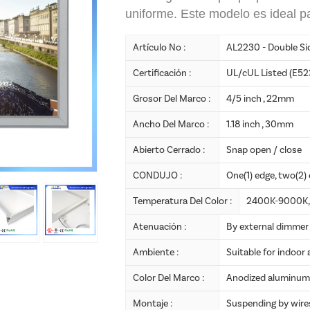
uniforme. Este modelo es ideal pa
Artículo No :
AL2230 - Double Si
Certificación :
UL/cUL Listed (E52
Grosor Del Marco :
4/5 inch , 22mm
Ancho Del Marco :
1.18 inch , 30mm
Abierto Cerrado :
Snap open / close
CONDUJO :
One(1) edge, two(2)
Temperatura Del Color :
2400K-9000K, 
Atenuación :
By external dimmer 
Ambiente :
Suitable for indoor 
Color Del Marco :
Anodized aluminum /
Montaje :
Suspending by wire