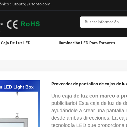
ónico :
luzopto@luzopto.com
Caja De Luz LED
Iluminación LED Para Estantes
o
Proveedor De Pantallas De Cajas De Luz LED Con Marco De Imagen Elé
/
n
Poste / Montado En La Pared
Proveedor de pantallas de cajas de lu
Uno
caja de luz con marco a pr
publicitario! Esta caja de luz de d
ayudándole a crear una pantalla m
desde ambas direcciones. La caj
tecnología LED que proporciona u