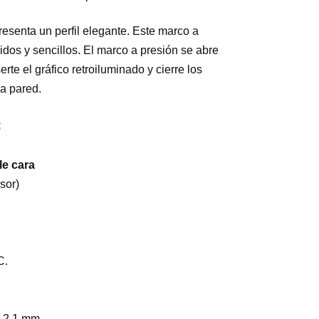
esenta un perfil elegante. Este marco a
dos y sencillos. El marco a presión se abre
te el gráfico retroiluminado y cierre los
la pared.
:
e cara
sor)
C.
x 2,1 mm