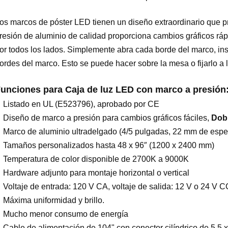
os marcos de póster LED tienen un diseño extraordinario que pr
resión de aluminio de calidad proporciona cambios gráficos rápi
or todos los lados. Simplemente abra cada borde del marco, inser
ordes del marco. Esto se puede hacer sobre la mesa o fijarlo a 
unciones para
Caja de luz LED con marco a presión
Listado en UL (E523796), aprobado por CE
Diseño de marco a presión para cambios gráficos fáciles,
Dobl
Marco de aluminio ultradelgado (4/5 pulgadas, 22 mm de espe
Tamaños personalizados hasta 48 x 96″ (1200 x 2400 mm)
Temperatura de color disponible de 2700K a 9000K
Hardware adjunto para montaje horizontal o vertical
Voltaje de entrada: 120 V CA, voltaje de salida: 12 V o 24 V C
Máxima uniformidad y brillo.
Mucho menor consumo de energía
Cable de alimentación de 104" con conector cilíndrico de 5,5 