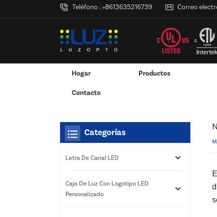
Teléfono :
+8613635216739
Correo electr
Hogar
Productos
Hogar
Noticias
Estás Dentro :
Nuestro Tiemp
/
/
/
Adaptador De Corriente Montado En La Pared
Adaptador De Corriente De Escritorio
Caja De Luz Con Logotipo LED Pers
Servicios De Impresión 3D
Contacto
N
Categorías
M
Letra De Canal LED
E
Caja De Luz Con Logotipo LED
d
Personalizado
s