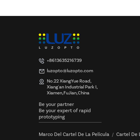
Lámpara de pared
iluminación para edificios
cuadrada inteligente
y bares, IP67
retroiluminada de acrílico
- Brillo cálido de
amanecer (control por
aplicación y control
Letreros LED acrílicos
remoto)
personalizados con
logotipo | Caja de luz
iluminada con relieve 3D
y certificación UL y ETL
+8613635216739
luzopto@luzopto.com
No.22 XiangYue Road,
Xiang'an Industrial Park I,
Xiamen,FuJian,China
Be your partner
Be your expert of rapid
prototyping
Marco Del Cartel De La Película
Cartel De 
/