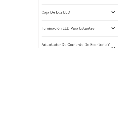
Caja De Luz LED
Iluminación LED Para Estantes
Adaptador De Corriente De Escritorio Y
De Pared
Servicios De Impresión 3D
Nuevos Productos
Caja de luz LED RGB |
Exhibidor de arte delgado
para montaje en pared |
Xiamen Luz Opto