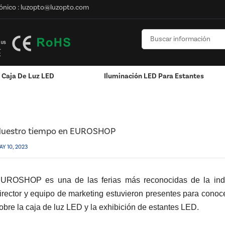
ónico :
luzopto@luzopto.com
Caja De Luz LED
Iluminación LED Para Estantes
o En EUROSHOP
onalizado
Pantalla Montada En La Pared
Exhibición Colgante / Ventana
RGB Y RGBW Y Atenuación
Canales LED De Aluminio - Tiras De Luces LED
uestro tiempo en EUROSHOP
AY 10, 2023
UROSHOP es una de las ferias más reconocidas de la indus
irector y equipo de marketing estuvieron presentes para conocer 
obre la caja de luz LED y la exhibición de estantes LED.