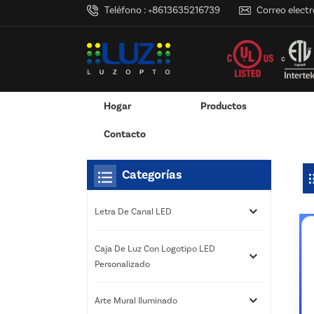
Teléfono :
+8613635216739
Correo electr
Hogar
Productos
Hogar
Estás Dentro :
Marco De Póster LED 16x2
/
/
Adaptador De Corriente Montado En La Pared
Adaptador De Corriente De Escritorio
Caja De Luz Con Logotipo LED Pers
Servicios De Impresión 3D
Contacto
Categorías
Letra De Canal LED
Caja De Luz Con Logotipo LED
Personalizado
Arte Mural Iluminado