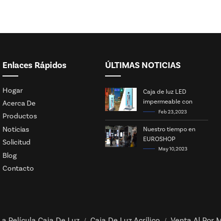
Enlaces Rápidos
ÚLTIMAS NOTICIAS
Hogar
Caja de luz LED
impermeable con
Acerca De
energía solar
Feb 23, 2023
Productos
Noticias
Nuestro tiempo en
EUROSHOP
Solicitud
May 10, 2023
Blog
Contacto
La Película Caja De Luz
Caja De Luz Acrílico
Venta Al Por M
/
/