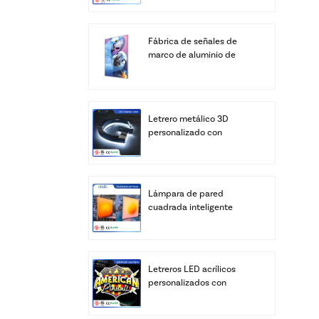
Fábrica de señales de
marco de aluminio de
cajas de luz LED SEG de
pantalla personalizada
Letrero metálico 3D
personalizado con
logotipo, letras LED
personalizadas, letras del
alfabeto para negocios,
transformador de
Lámpara de pared
iluminación para
cuadrada inteligente
edificios y bares, IP67
retroiluminada de
acrílico - Brillo cálido de
amanecer (control por
aplicación y control
Letreros LED acrílicos
remoto)
personalizados con
logotipo | Caja de luz
iluminada con relieve 3D