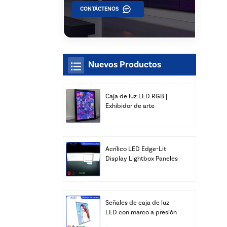
CONTÁCTENOS
Nuevos Productos
Caja de luz LED RGB |
Exhibidor de arte
delgado para montaje en
pared | Xiamen Luz Opto
Acrílico LED Edge-Lit
Display Lightbox Paneles
Publicidad Venta al por
mayor
Señales de caja de luz
LED con marco a presión
personalizado