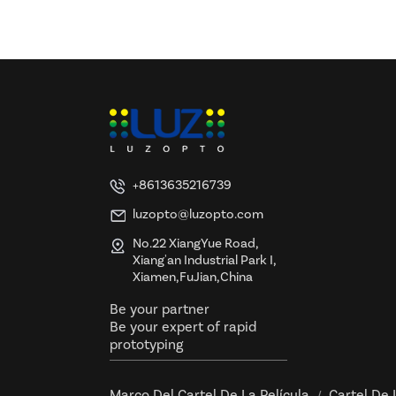
y certificación UL y ETL
+8613635216739
luzopto@luzopto.com
No.22 XiangYue Road,
Xiang'an Industrial Park I,
Xiamen,FuJian,China
Be your partner
Be your expert of rapid
prototyping
Marco Del Cartel De La Película
Cartel De 
/