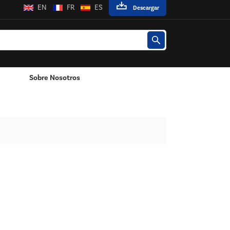
EN
FR
ES
Descargar
Sobre Nosotros
Poste / Montado En La Pared