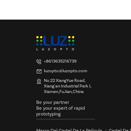
y certificación UL y ETL
+8613635216739
luzopto@luzopto.com
No.22 XiangYue Road,
Xiang'an Industrial Park I,
Xiamen,FuJian,China
Be your partner
Be your expert of rapid
prototyping
Marco Del Cartel De La Película
Cartel De 
/