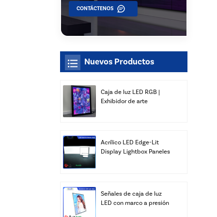
CONTÁCTENOS
Nuevos Productos
Caja de luz LED RGB |
Exhibidor de arte
delgado para montaje en
pared | Xiamen Luz Opto
Acrílico LED Edge-Lit
Display Lightbox Paneles
Publicidad Venta al por
mayor
Señales de caja de luz
LED con marco a presión
personalizado