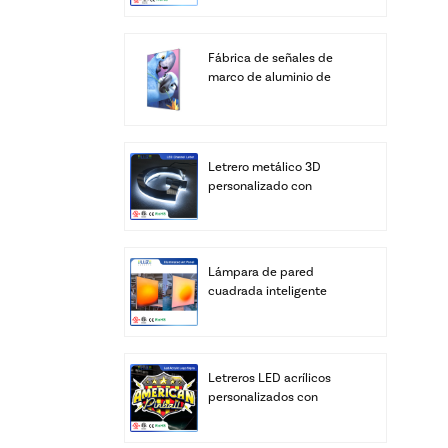
Fábrica de señales de
marco de aluminio de
cajas de luz LED SEG de
pantalla personalizada
Letrero metálico 3D
personalizado con
logotipo, letras LED
personalizadas, letras del
alfabeto para negocios,
transformador de
Lámpara de pared
iluminación para
cuadrada inteligente
edificios y bares, IP67
retroiluminada de
acrílico - Brillo cálido de
amanecer (control por
aplicación y control
Letreros LED acrílicos
remoto)
personalizados con
logotipo | Caja de luz
iluminada con relieve 3D