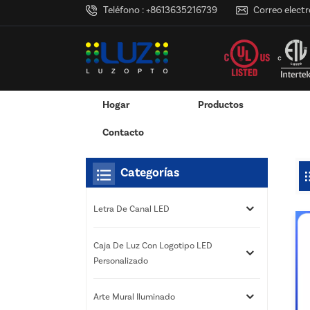
Teléfono :
+8613635216739
Correo electr
Hogar
Productos
Hogar
Estás Dentro :
Marco Retroiluminado 16x
/
/
Adaptador De Corriente Montado En La Pared
Adaptador De Corriente De Escritorio
Caja De Luz Con Logotipo LED Pers
Servicios De Impresión 3D
Contacto
Categorías
Letra De Canal LED
Caja De Luz Con Logotipo LED
Personalizado
Arte Mural Iluminado