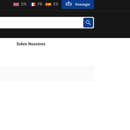
EN
FR
ES
Descargar
Sobre Nosotros
Poste / Montado En La Pared