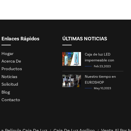
Enlaces Rápidos
ÚLTIMAS NOTICIAS
Hogar
Caja de luz LED
impermeable con
Acerca De
energía solar
Feb 23, 2023
Productos
Noticias
Nuestro tiempo en
EUROSHOP
Solicitud
May 10, 2023
Blog
Contacto
La Película Caja De Luz
Caja De Luz Acrílico
Venta Al Por M
/
/