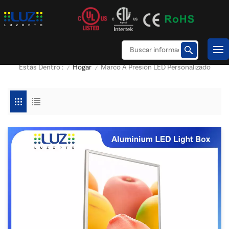
Hogar
Marco A Presión LED Personalizado
Estás Dentro :
/
/