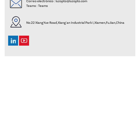
Correo electrónico :
luzopto@luzopto.com
Teams :
Teams
No.22 XiangYue Road, Xiang'an Industrial Park I, Xiamen,FuJian,China