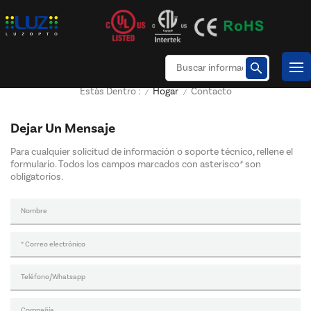
Hogar
Contacto
Estás Dentro :
/
/
Dejar Un Mensaje
Para cualquier solicitud de información o soporte técnico, rellene el
formulario. Todos los campos marcados con asterisco* son
obligatorios.