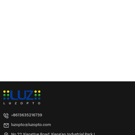
+8613635216739
luzopto@luzopto.com
No.22 XiangYue Road, Xiang'an Industrial Park I,