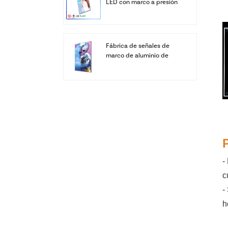
LED con marco a presión
personalizado
Fábrica de señales de
marco de aluminio de
cajas de luz LED SEG de
pantalla personalizada
-
c
-
h