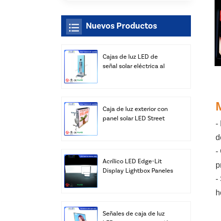
Nuevos Productos
Cajas de luz LED de
señal solar eléctrica al
aire libre al por mayor
Caja de luz exterior con
panel solar LED Street
-
con fabricante de postes
d
-
Acrílico LED Edge-Lit
p
Display Lightbox Paneles
-
Publicidad Venta al por
mayor
h
Señales de caja de luz