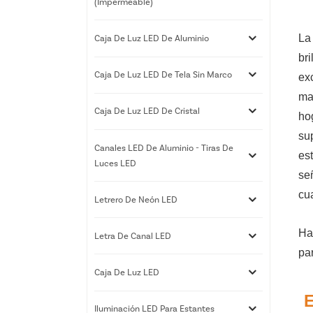
(impermeable)
La
Caja De Luz LED De Aluminio
bri
Caja De Luz LED De Tela Sin Marco
exc
ma
Caja De Luz LED De Cristal
ho
su
Canales LED De Aluminio - Tiras De
es
Luces LED
se
cu
Letrero De Neón LED
Ha
Letra De Canal LED
pa
Caja De Luz LED
E
Iluminación LED Para Estantes