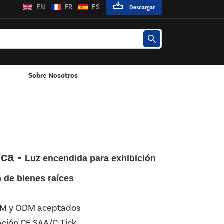
EN
FR
ES
Descargar
Sobre Nosotros
Adaptador De Corriente Montado En La Pared
Adaptador De Corriente De Escritorio
ica -
Luz encendida para exhibición
n de bienes raíces
OEM y ODM aceptados
ación CE SAA/C-Tick