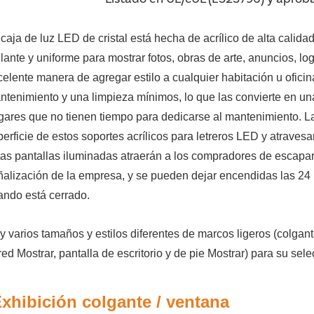
 caja de luz LED de cristal está hecha de acrílico de alta calida
llante y uniforme para mostrar fotos, obras de arte, anuncios, lo
elente manera de agregar estilo a cualquier habitación u oficina
ntenimiento y una limpieza mínimos, lo que las convierte en u
gares que no tienen tiempo para dedicarse al mantenimiento.
L
perficie de estos soportes acrílicos para letreros LED y atraves
tas pantallas iluminadas atraerán a los compradores de escapar
ñalización de la empresa, y se pueden dejar encendidas las 24 h
ando está cerrado.
y varios tamaños y estilos diferentes de marcos ligeros (colgan
red
Mostrar
, pantalla de escritorio y de pie
Mostrar
) para su sele
xhibición colgante / ventana