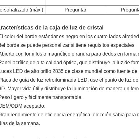
ersonalizado (máx.)
Preguntar
Pregunt
racterísticas de la caja de luz de cristal
El color del borde estándar es negro en los cuatro lados alrededo
del borde se puede personalizar si tiene requisitos especiales
Abierto con tornillos o magnético o ranura para dedos en forma d
Panel acrílico de alta calidad óptica, que distribuye la luz de f
Luces LED de alto brillo 2835 de clase mundial como fuente de l
Placa de guía de luz retroiluminada LED, use el punto de luz d
3D. Mayor vida útil y distribuye la iluminación de manera unifor
Peso ligero y fácilmente transportable.
OEM/ODM aceptado.
Gran rendimiento de eficiencia energética, elección sabia para m
días de la semana.