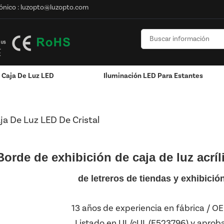
ónico :
luzopto@luzopto.com
Caja De Luz LED
Iluminación LED Para Estantes
n
Poste / Montado En La Pared
ja De Luz LED De Cristal
Borde de exhibición de caja de luz acríl
de letreros de tiendas y exhibició
13 años de experiencia en fábrica / 
Listado en UL/cUL (E523796) y aprob