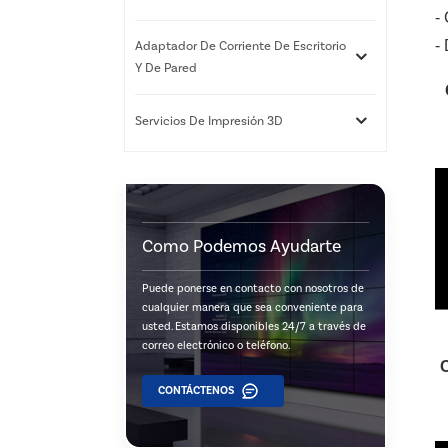
-
-
Adaptador De Corriente De Escritorio
Y De Pared
Servicios De Impresión 3D
Como Podemos Ayudarte
Puede ponerse en contacto con nosotros de
cualquier manera que sea conveniente para
usted. Estamos disponibles 24/7 a través de
correo electrónico o teléfono.
C
CONTÁCTENOS