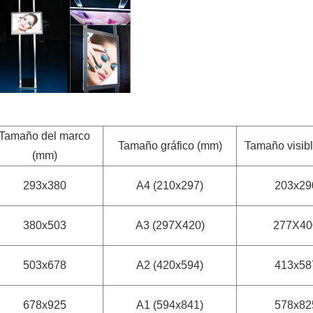
Tamaño del marco
Tamaño gráfico (mm)
Tamaño visib
(mm)
293x380
A4 (210x297)
203x29
380x503
A3 (297X420)
277X40
503x678
A2 (420x594)
413x58
678x925
A1 (594x841)
578x82