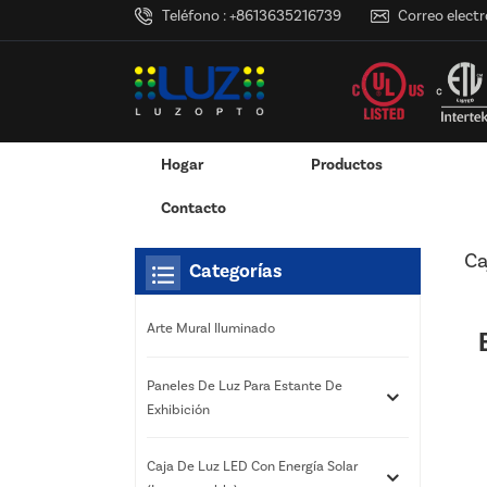
Teléfono :
+8613635216739
Correo electr
Hogar
Productos
Hogar
Estás Dentro :
Caja De Luz LED De Cristal
/
/
Pantalla Montada En La Pared
Exhibición Colgante / Ventana
Servicios De Impresión 3D
RGB Y RGBW Y Atenuació
Canales LED De Aluminio - Tiras De Luces LED
Contacto
Ca
Categorías
Arte Mural Iluminado
Paneles De Luz Para Estante De
Exhibición
Caja De Luz LED Con Energía Solar