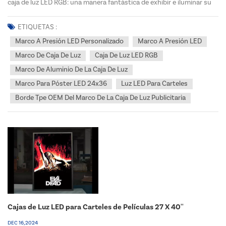
caja de luz LED RGB: una manera fantástica de exhibir e iluminar su
arte mural de una manera cautivadora y dinámica. Este innovador
CONDUJO Ssiesta Frame está diseñado específ...
ETIQUETAS :
Marco A Presión LED Personalizado
Marco A Presión LED
Marco De Caja De Luz
Caja De Luz LED RGB
Marco De Aluminio De La Caja De Luz
Marco Para Póster LED 24x36
Luz LED Para Carteles
Borde Tpe OEM Del Marco De La Caja De Luz Publicitaria
Cajas de Luz LED para Carteles de Películas 27 X 40''
DEC 16, 2024