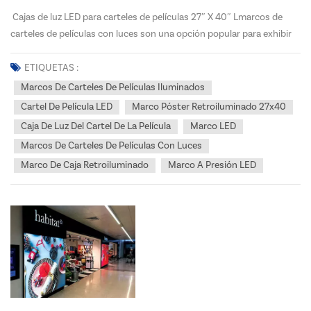
Cajas de luz LED para carteles de películas 27″ X 40″ Lmarcos de
carteles de películas con luces son una opción popular para exhibir
carteles de películas debido a su diseño elegante y su iluminación
vibrante. Cuando se trata de exhibir carteles de películas de 27″ x
ETIQUETAS :
40″ de tamaño, querrá...
Marcos De Carteles De Películas Iluminados
Cartel De Película LED
Marco Póster Retroiluminado 27x40
Caja De Luz Del Cartel De La Película
Marco LED
Marcos De Carteles De Películas Con Luces
Marco De Caja Retroiluminado
Marco A Presión LED