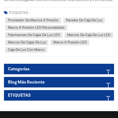
comerciales en Norteamérica, los marcos de fotos LED de 24x36
pulgadas se han convertido en una de las soluciones de exhibición
ETIQUETAS :
más versátiles y rentables. Estas unid...
Proveedor De Marcos A Presión
Paneles De Caja De Luz
Marco A Presión LED Personalizado
Fabricantes De Cajas De Luz LED
Marcos De Caja De Luz LED
Marcos De Cajas De Luz
Marco A Presión LED
Caja De Luz Con Marco
Categorías
Blog Más Reciente
ETIQUETAS