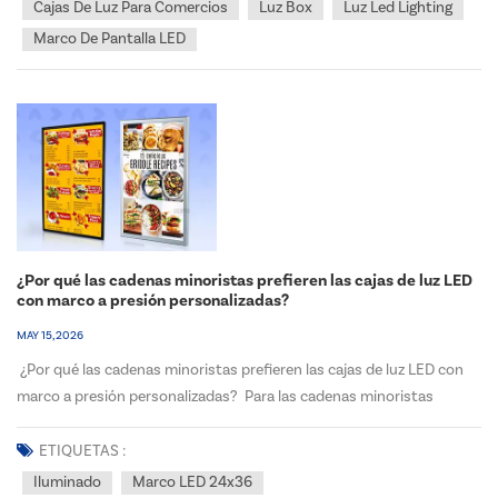
Cajas De Luz Para Comercios
Luz Box
Luz Led Lighting
Marco De Pantalla LED
¿Por qué las cadenas minoristas prefieren las cajas de luz LED
con marco a presión personalizadas?
MAY 15, 2026
¿Por qué las cadenas minoristas prefieren las cajas de luz LED con
marco a presión personalizadas? Para las cadenas minoristas
nacionales y regionales de EE. UU. y Canadá, la señalización en tienda
es más que decoración: es un impulsor de ventas crítico, un punto
ETIQUETAS :
de contacto con la marca y una her...
Iluminado
Marco LED 24x36