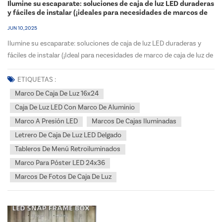
Ilumine su escaparate: soluciones de caja de luz LED duraderas
y fáciles de instalar (¡ideales para necesidades de marcos de
caja de luz de 16 x 24!)
JUN 10, 2025
Ilumine su escaparate: soluciones de caja de luz LED duraderas y
fáciles de instalar (¡Ideal para necesidades de marco de caja de luz de
16 x 24!) Destacar en el competitivo panorama minorista de EE. UU. y
Canadá exige brillantez. El escaparate de su tienda es el primer
ETIQUETAS :
apretón de manos, la presen...
Marco De Caja De Luz 16x24
Caja De Luz LED Con Marco De Aluminio
Marco A Presión LED
Marcos De Cajas Iluminadas
Letrero De Caja De Luz LED Delgado
Tableros De Menú Retroiluminados
Marco Para Póster LED 24x36
Marcos De Fotos De Caja De Luz