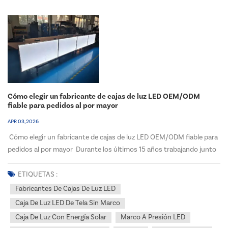
Cómo elegir un fabricante de cajas de luz LED OEM/ODM
fiable para pedidos al por mayor
APR 03, 2026
Cómo elegir un fabricante de cajas de luz LED OEM/ODM fiable para
pedidos al por mayor Durante los últimos 15 años trabajando junto
a distribuidores y contratistas de letreros norteamericanos, he visto
repetirse un error: elegir un fabricantes de cajas de luz LED Elegir un
ETIQUETAS :
socio basándose únicamen...
Fabricantes De Cajas De Luz LED
Caja De Luz LED De Tela Sin Marco
Caja De Luz Con Energía Solar
Marco A Presión LED