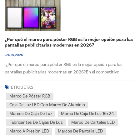
¿Por qué el marco para póster RGB es la mejor opción para las
pantallas publicitarias modernas en 2026?
JAN 15, 2026
¿Por qué el marco para póster RGB es la mejor opción para las
pantallas publicitarias modernas en 2026?En el competitivo
panorama actual de la publicidad visual, Marco de póster
RGBOfrecemos versatilidad, eficiencia energética e impacto visual
ETIQUETAS :
inigualables. Como fabricante líder de cajas de luz, no...
Marco De Póster RGB
Caja De Luz LED Con Marco De Aluminio
Marcos De Caja De Luz
Marco De Caja De Luz 16x24
Fabricantes De Cajas De Luz
Marco De Carteles LED
Marco A Presión LED
Marcos De Pantalla LED