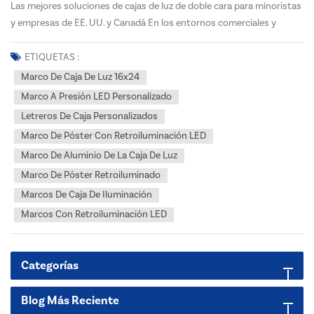
Las mejores soluciones de cajas de luz de doble cara para minoristas
y empresas de EE. UU. y Canadá En los entornos comerciales y
minoristas altamente competitivos de Estados Unidos y Canadá,
captar la atención del cliente en segundos es fundamental. La
ETIQUETAS :
señalización estática simplemente no puede c...
Marco De Caja De Luz 16x24
Marco A Presión LED Personalizado
Letreros De Caja Personalizados
Marco De Póster Con Retroiluminación LED
Marco De Aluminio De La Caja De Luz
Marco De Póster Retroiluminado
Marcos De Caja De Iluminación
Marcos Con Retroiluminación LED
Categorías
Blog Más Reciente