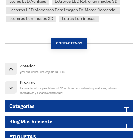
Letras LED Acrílicas
Letreros LED Retroiluminados 3D
Letreros LED Modernos Para Imagen De Marca Comercial.
Letreros Luminosos 3D
Letras Luminosas
CONTÁCTENOS
Anterior
¿Por qué utilizar una caja de luz LED?
Próximo
La guía definitiva para letreros LED acrílicos personalizados para bares, salones
recreativos y espacios comerciales.
Categorías
Blog Más Reciente
ETIQUETAS