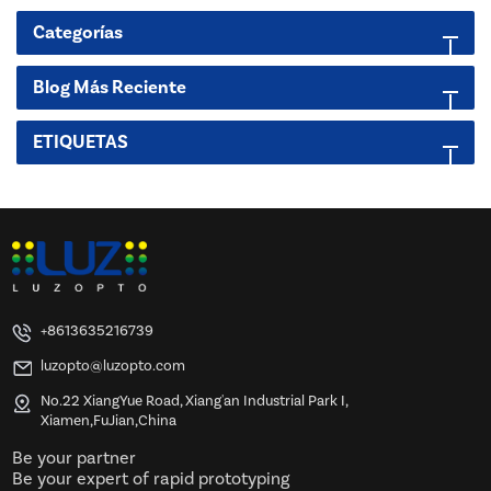
Categorías
Blog Más Reciente
ETIQUETAS
+8613635216739
luzopto@luzopto.com
No.22 XiangYue Road, Xiang'an Industrial Park I,
Xiamen,FuJian,China
Be your partner
Be your expert of rapid prototyping