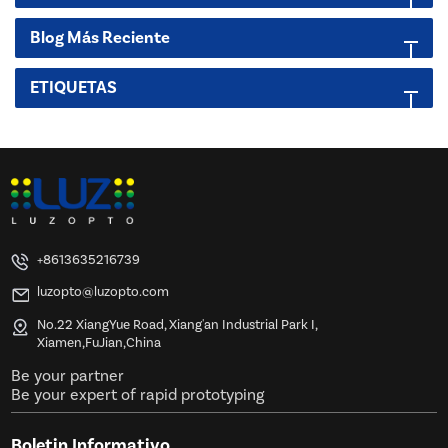
Blog Más Reciente
ETIQUETAS
+8613635216739
luzopto@luzopto.com
No.22 XiangYue Road, Xiang'an Industrial Park I,
Xiamen,FuJian,China
Be your partner
Be your expert of rapid prototyping
Boletin Informativo