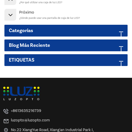
¿Por qué utilizar una caja de luz LED?
Próximo
¿Dónde puede usar una pantalla de caja de luz LED?
Categorías
Blog Más Reciente
ETIQUETAS
+8613635216739
luzopto@luzopto.com
No.22 XiangYue Road, Xiang'an Industrial Park I,