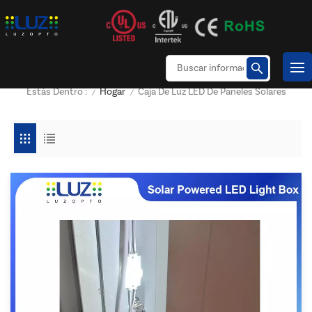
Hogar
Caja De Luz LED De Paneles Solares
Estás Dentro :
/
/