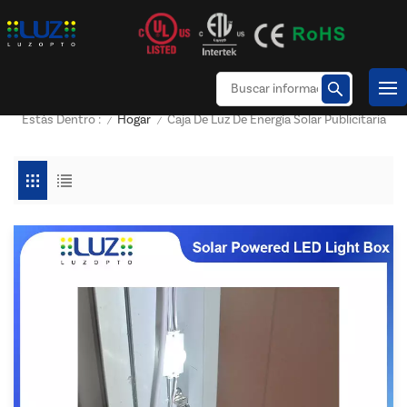
Hogar
Caja De Luz De Energía Solar Publicitaria
Estás Dentro :
/
/