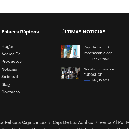
Enlaces Rápidos
ÚLTIMAS NOTICIAS
Hogar
Caja de luz LED
impermeable con
Acerca De
energía solar
Feb 23, 2023
Productos
Noticias
Nuestro tiempo en
EUROSHOP
Solicitud
May 10, 2023
Blog
Contacto
La Película Caja De Luz
Caja De Luz Acrílico
Venta Al Por M
/
/