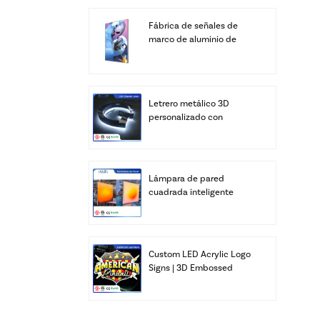
Fábrica de señales de
marco de aluminio de
cajas de luz LED SEG de
pantalla personalizada
Letrero metálico 3D
personalizado con
logotipo, letras LED
personalizadas, letras del
alfabeto para negocios,
transformador de
Lámpara de pared
iluminación para
cuadrada inteligente
edificios y bares, IP67
retroiluminada de
acrílico - Brillo cálido de
amanecer (control por
aplicación y control
Custom LED Acrylic Logo
remoto)
Signs | 3D Embossed
Illuminated Light Box
with UL & ETL Listed