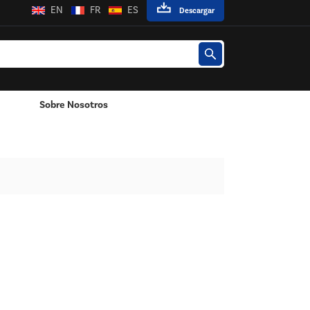
EN
FR
ES
Descargar
Sobre Nosotros
Poste / Montado En La Pared