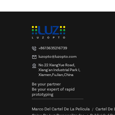
+8613635216739
luzopto@luzopto.com
No.22 XiangYue Road,
Xiang'an Industrial Park I,
Xiamen,FuJian,China
Be your partner
Be your expert of rapid
prototyping
Marco Del Cartel De La Película
Cartel De 
/