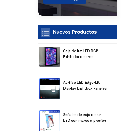
Nuevos Productos
Caja de luz LED RGB |
Exhibidor de arte
delgado para montaje en
pared | Xiamen Luz Opto
Acrílico LED Edge-Lit
Display Lightbox Paneles
Publicidad Venta al por
mayor
Señales de caja de luz
LED con marco a presión
personalizado