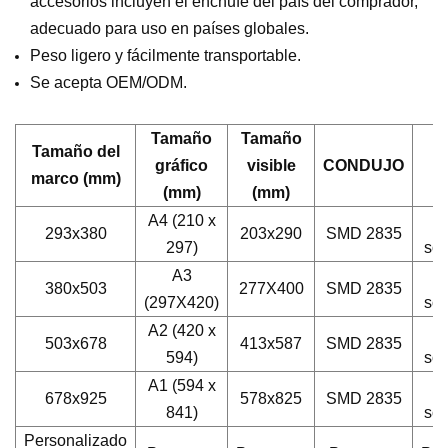
accesorios incluyen el enchufe del país del comprador,
adecuado para uso en países globales.
Peso ligero y fácilmente transportable.
Se acepta OEM/ODM.
Tamaño
Tamaño
Tamaño del
gráfico
visible
CONDUJO
L
marco (mm)
(mm)
(mm)
A4 (210 x
D
293x380
203x290
SMD 2835
297)
sol
A3
D
380x503
277X400
SMD 2835
(297X420)
sol
A2 (420 x
D
503x678
413x587
SMD 2835
594)
sol
A1 (594 x
D
678x925
578x825
SMD 2835
841)
sol
Personalizado