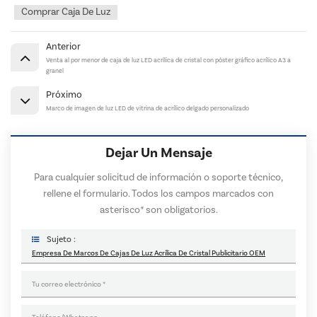
Comprar Caja De Luz
Anterior
Venta al por menor de caja de luz LED acrílica de cristal con póster gráfico acrílico A3 a
granel
Próximo
Marco de imagen de luz LED de vitrina de acrílico delgado personalizado
Dejar Un Mensaje
Para cualquier solicitud de información o soporte técnico,
rellene el formulario. Todos los campos marcados con
asterisco* son obligatorios.
Sujeto :
Empresa De Marcos De Cajas De Luz Acrílica De Cristal Publicitario OEM