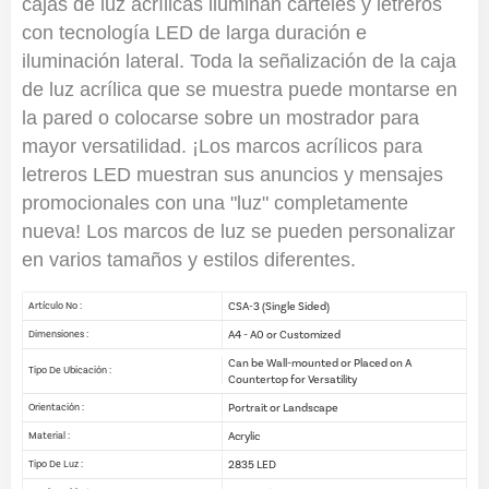
cajas de luz acrílicas iluminan carteles y letreros
con tecnología LED de larga duración e
iluminación lateral. Toda la señalización de la caja
de luz acrílica que se muestra puede montarse en
la pared o colocarse sobre un mostrador para
mayor versatilidad. ¡Los marcos acrílicos para
letreros LED muestran sus anuncios y mensajes
promocionales con una "luz" completamente
nueva! Los marcos de luz se pueden personalizar
en varios tamaños y estilos diferentes.
CSA-3 (Single Sided)
Artículo No :
A4 - A0 or Customized
Dimensiones :
Can be Wall-mounted or Placed on A
Tipo De Ubicación :
Countertop for Versatility
Portrait or Landscape
Orientación :
Acrylic
Material :
2835 LED
Tipo De Luz :