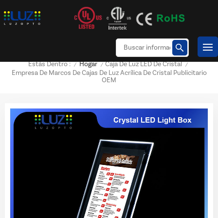
Hogar
Caja De Luz LED De Cristal
Estás Dentro :
/
/
/
Empresa De Marcos De Cajas De Luz Acrílica De Cristal Publicitario
OEM