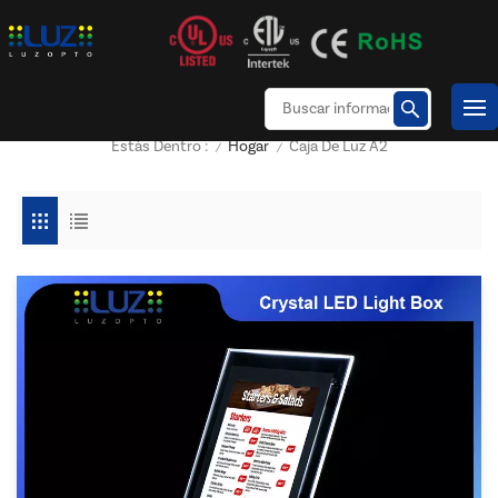
Hogar
Caja De Luz A2
Estás Dentro :
/
/