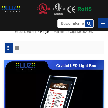
Hogar
Marcos De Caja De Luz LED
Estás Dentro :
/
/