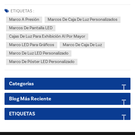
minorista o publicitario, probablemente hayas oído hablar del
término "marco a presión". Pero ¿qué es exactamente y por qué se
ETIQUETAS :
usa tanto? En esta guía, te explicaremos todo...
Marco A Presión
Marcos De Caja De Luz Personalizados
Marcos De Pantalla LED
Cajas De Luz Para Exhibición Al Por Mayor
Marco LED Para Gráficos
Marco De Caja De Luz
Marco De Luz LED Personalizado
Marco De Póster LED Personalizado
Categorías
Blog Más Reciente
ETIQUETAS