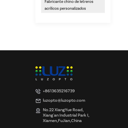
Fabricante chino de letreros
acrílicos personalizados
+8613635216739
luzopto@luzopto.com
No.22 XiangYue Road,
Xiang'an Industrial Park I,
Xiamen,FuJian,China