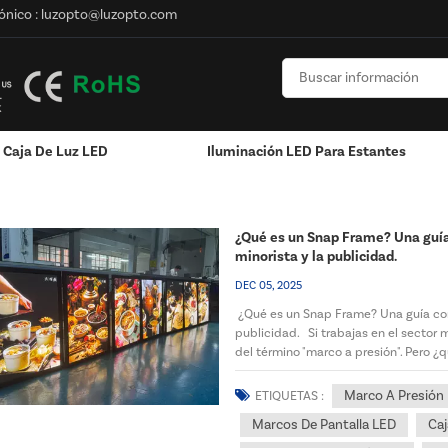
ónico :
luzopto@luzopto.com
Caja De Luz LED
Iluminación LED Para Estantes
onalizado
onalizado
Pantalla Montada En La Pared
Exhibición Colgante / Ventana
RGB Y RGBW Y Atenuación
Canales LED De Aluminio - Tiras De Luces LED
¿Qué es un Snap Frame? Una guía
minorista y la publicidad.
DEC 05, 2025
¿Qué es un Snap Frame? Una guía com
publicidad. Si trabajas en el sector 
del término "marco a presión". Pero ¿
te explicaremos todo...
Marco A Presión
ETIQUETAS :
Marcos De Pantalla LED
Caj