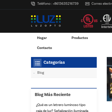
Teléfono :
+8613635216739
Correo electr
Hogar
Productos
Hogar
Estás Dentro :
Marco De Póster LED Pers
/
/
Adaptador De Corriente Montado En La Pared
Adaptador De Corriente De Escritorio
Caja De Luz Con Logotipo LED Pers
Servicios De Impresión 3D
Contacto
Categorías
Blog
Blog Más Reciente
¿Qué es un letrero luminoso tipo
caja de luz? Señalización iluminada