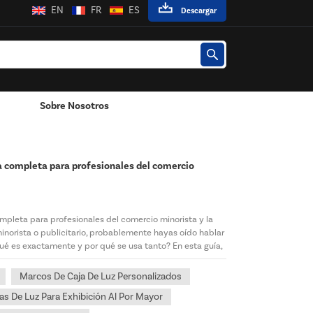
EN
FR
ES
Descargar
Sobre Nosotros
Poste / Montado En La Pared
 completa para profesionales del comercio
pleta para profesionales del comercio minorista y la
minorista o publicitario, probablemente hayas oído hablar
qué es exactamente y por qué se usa tanto? En esta guía,
Marcos De Caja De Luz Personalizados
as De Luz Para Exhibición Al Por Mayor