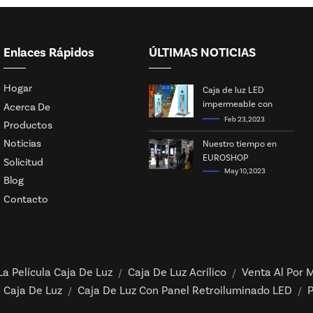
Enlaces Rápidos
ÚLTIMAS NOTICIAS
Hogar
Caja de luz LED
impermeable con
Acerca De
energía solar
Feb 23, 2023
Productos
Noticias
Nuestro tiempo en
EUROSHOP
Solicitud
May 10, 2023
Blog
Contacto
La Película Caja De Luz
Caja De Luz Acrílico
Venta Al Por M
/
/
 Caja De Luz
Caja De Luz Con Panel Retroiluminado LED
P
/
/