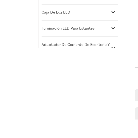
Caja De Luz LED
Iluminación LED Para Estantes
Adaptador De Corriente De Escritorio Y
De Pared
Servicios De Impresión 3D
Nuevos Productos
Caja de luz LED RGB |
Exhibidor de arte delgado
para montaje en pared |
Xiamen Luz Opto