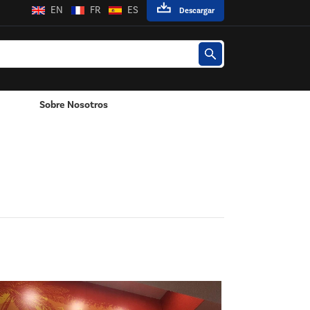
EN
FR
ES
Descargar
Sobre Nosotros
Poste / Montado En La Pared