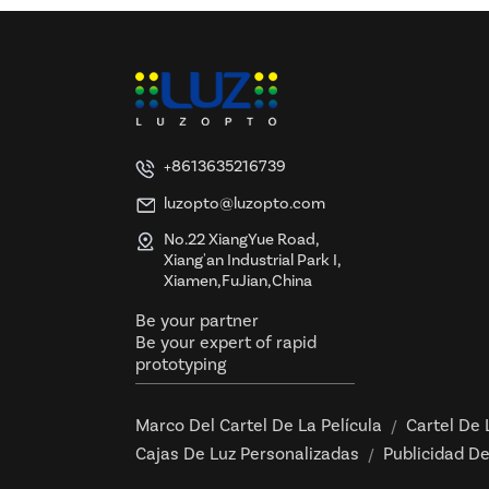
Acrílico LED Edge-Lit
Display Lightbox Paneles
Publicidad Venta al por
mayor
Señales de caja de luz
LED con marco a presión
+8613635216739
personalizado
luzopto@luzopto.com
No.22 XiangYue Road,
Xiang'an Industrial Park I,
Fábrica de señales de
Xiamen,FuJian,China
marco de aluminio de
cajas de luz LED SEG de
Be your partner
pantalla personalizada
Be your expert of rapid
prototyping
Letrero metálico 3D
personalizado con
logotipo, letras LED
Marco Del Cartel De La Película
Cartel De 
/
personalizadas, letras del
Cajas De Luz Personalizadas
Publicidad De
/
alfabeto para negocios,
transformador de