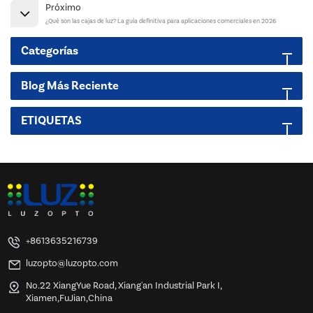
Próximo
¿Qué son las cajas de luz? La guía definitiva para aplicaciones comerciales en 2026
Categorías
Blog Más Reciente
ETIQUETAS
+8613635216739
luzopto@luzopto.com
No.22 XiangYue Road, Xiang'an Industrial Park I,
Xiamen,FuJian,China