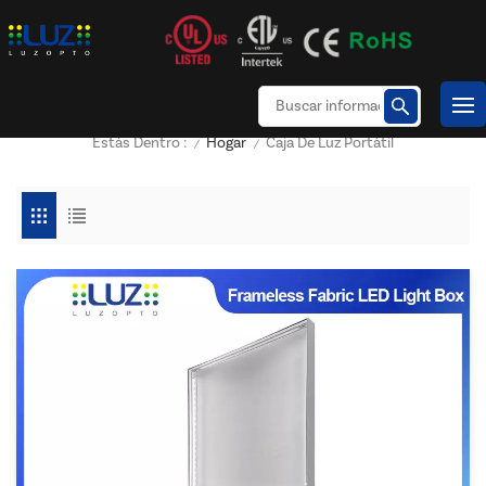
Hogar
Caja De Luz Portátil
Estás Dentro :
/
/