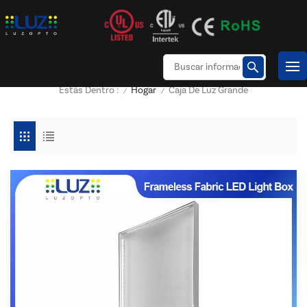
Hogar
Caja De Luz Grande
Estás Dentro :
/
/