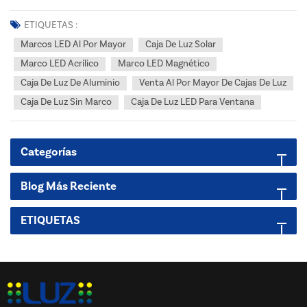
publicitario o de señalización, seguramente te has topado con el
término «caja de luz». Pero ¿qué es exactamente una caja de luz y por
ETIQUETAS :
qué es una solución de exhibición tan popu...
Marcos LED Al Por Mayor
Caja De Luz Solar
Marco LED Acrílico
Marco LED Magnético
Caja De Luz De Aluminio
Venta Al Por Mayor De Cajas De Luz
Caja De Luz Sin Marco
Caja De Luz LED Para Ventana
Categorías
Blog Más Reciente
ETIQUETAS