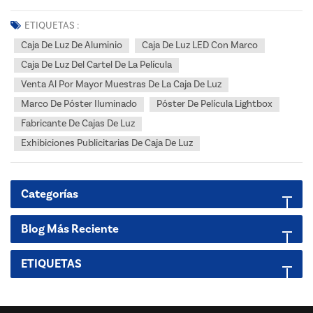
demasiado por la iluminación de su expositor? Pásese a una
iluminación ultrafina con certificación UL.¿Es usted un minorista,
ETIQUETAS :
distribuidor o gerente de proyectos estadounidense...
Caja De Luz De Aluminio
Caja De Luz LED Con Marco
Caja De Luz Del Cartel De La Película
Venta Al Por Mayor Muestras De La Caja De Luz
Marco De Póster Iluminado
Póster De Película Lightbox
Fabricante De Cajas De Luz
Exhibiciones Publicitarias De Caja De Luz
Categorías
Blog Más Reciente
ETIQUETAS