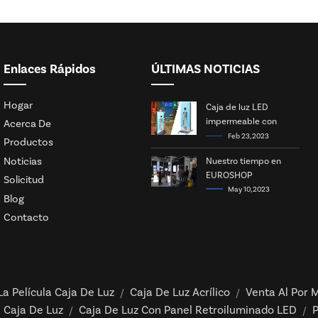
Enlaces Rápidos
ÚLTIMAS NOTICIAS
Hogar
Caja de luz LED
impermeable con
Acerca De
energía solar
Feb 23, 2023
Productos
Noticias
Nuestro tiempo en
EUROSHOP
Solicitud
May 10, 2023
Blog
Contacto
La Película Caja De Luz
Caja De Luz Acrílico
Venta Al Por M
/
/
 Caja De Luz
Caja De Luz Con Panel Retroiluminado LED
P
/
/