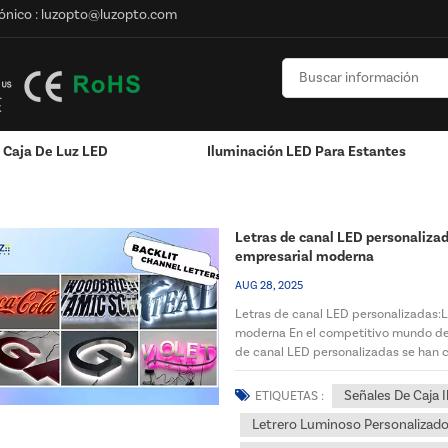
ónico :
luzopto@luzopto.com
Caja De Luz LED
Iluminación LED Para Estantes
Con Caja De Luz
n
Poste / Montado En La Pared
Letras de canal LED personalizada
empresarial moderna
AUG 28, 2025
Letras de canal LED personalizadas:La
moderna En el competitivo mundo de la
de canal LED personalizadas se han c
buscan destacar. Como...
Señales De Caja 
ETIQUETAS :
Letrero Luminoso Personalizad