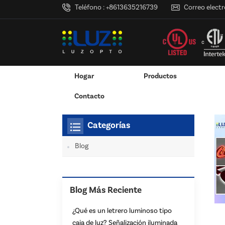
Teléfono :
+8613635216739
Correo electr
Hogar
Productos
Hogar
Estás Dentro :
Exhibidores Publicitarios 
/
/
Pantalla Montada En La Pared
Exhibición Colgante / Ventana
Servicios De Impresión 3D
RGB Y RGBW Y Atenuació
Canales LED De Aluminio - Tiras De Luces LED
Contacto
Categorías
Blog
Blog Más Reciente
¿Qué es un letrero luminoso tipo
caja de luz? Señalización iluminada