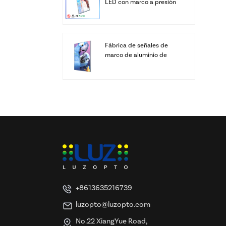
LED con marco a presión
personalizado
Fábrica de señales de
marco de aluminio de
cajas de luz LED SEG de
pantalla personalizada
+8613635216739
luzopto@luzopto.com
No.22 XiangYue Road,