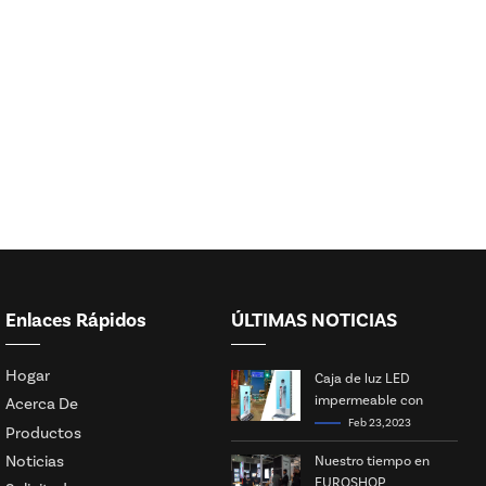
Enlaces Rápidos
ÚLTIMAS NOTICIAS
Hogar
Caja de luz LED
impermeable con
Acerca De
energía solar
Feb 23, 2023
Productos
Noticias
Nuestro tiempo en
EUROSHOP