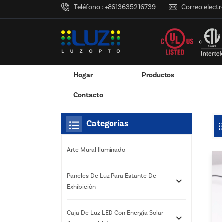
Teléfono :
+8613635216739
Correo electr
Hogar
Productos
Hogar
Estás Dentro :
Adaptador De Luz De Tira 
/
/
Pantalla Montada En La Pared
Exhibición Colgante / Ventana
Servicios De Impresión 3D
RGB Y RGBW Y Atenuació
Canales LED De Aluminio - Tiras De Luces LED
Contacto
Categorías
Arte Mural Iluminado
Paneles De Luz Para Estante De
Exhibición
Caja De Luz LED Con Energía Solar