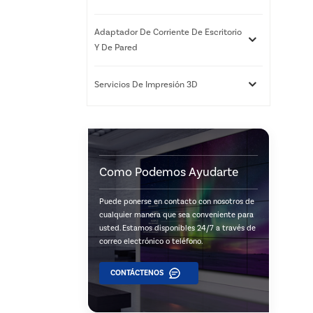
Adaptador De Corriente De Escritorio
Y De Pared
Servicios De Impresión 3D
Como Podemos Ayudarte
Puede ponerse en contacto con nosotros de
cualquier manera que sea conveniente para
usted. Estamos disponibles 24/7 a través de
correo electrónico o teléfono.
CONTÁCTENOS