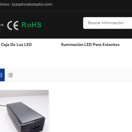
ónico :
luzopto@luzopto.com
Caja De Luz LED
Iluminación LED Para Estantes
LED
n
Poste / Montado En La Pared