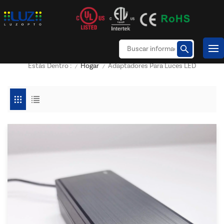
Hogar
Adaptadores Para Luces LED
Estás Dentro :
/
/