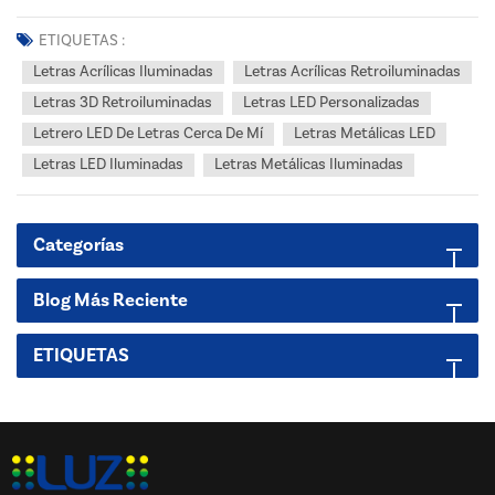
equipo de ingeniería de I+D de LUZ | Publicado: junio de 2026 |
Fabricante: Xiamen LUZ Opto-Electronic Technologies Co.,LTD
ETIQUETAS :
(fabricante de letreros LED con más de 23 a...
Letras Acrílicas Iluminadas
Letras Acrílicas Retroiluminadas
Letras 3D Retroiluminadas
Letras LED Personalizadas
Letrero LED De Letras Cerca De Mí
Letras Metálicas LED
Letras LED Iluminadas
Letras Metálicas Iluminadas
Categorías
Blog Más Reciente
ETIQUETAS