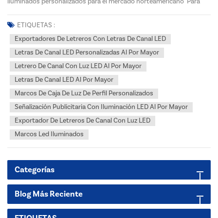
iluminados personalizados para el mercado norteamericano Para
distribuidores, comerciantes y especialistas de proyectos en
Estados Unidos y Canadá, obtener señalización confiable y de alto
ETIQUETAS :
impacto es fundamental para el éxito de su negoci...
Exportadores De Letreros Con Letras De Canal LED
Letras De Canal LED Personalizadas Al Por Mayor
Letrero De Canal Con Luz LED Al Por Mayor
Letras De Canal LED Al Por Mayor
Marcos De Caja De Luz De Perfil Personalizados
Señalización Publicitaria Con Iluminación LED Al Por Mayor
Exportador De Letreros De Canal Con Luz LED
Marcos Led Iluminados
Categorías
Blog Más Reciente