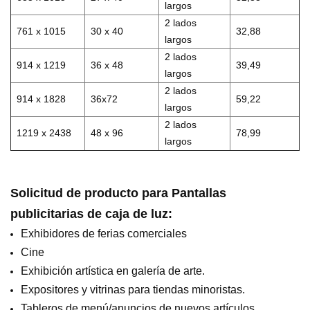
largos
2 lados
761 x 1015
30 x 40
32,88
largos
2 lados
914 x 1219
36 x 48
39,49
largos
2 lados
914 x 1828
36x72
59,22
largos
2 lados
1219 x 2438
48 x 96
78,99
largos
Solicitud de producto para
Pantallas
publicitarias de caja de luz
:
Exhibidores de ferias comerciales
Cine
Exhibición artística en galería de arte.
Expositores y vitrinas para tiendas minoristas.
Tableros de menú/anuncios de nuevos artículos