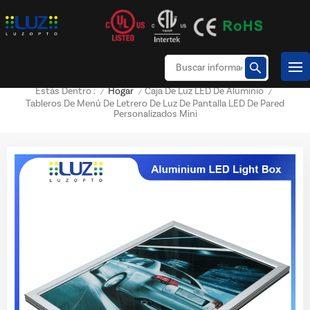
Hogar
Caja De Luz LED De Aluminio
Estás Dentro :
/
/
/
Tableros De Menú De Letrero De Luz De Pantalla LED De Pared
Personalizados Mini