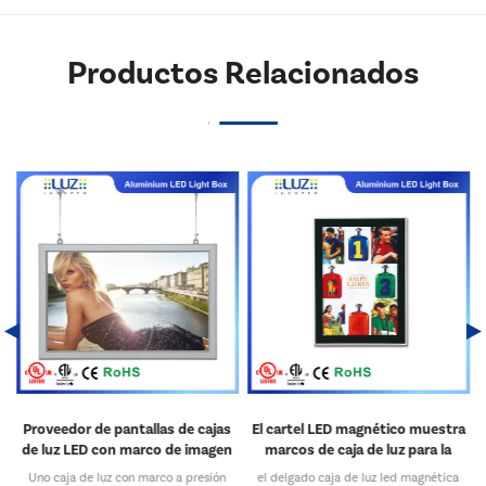
Productos Relacionados
s de cajas
El cartel LED magnético muestra
Marco de la caja de luz S
de imagen
marcos de caja de luz para la
póster de 16x24 de
fábrica de letreros
retroiluminación, perfil de 0
 a presión
el delgado caja de luz led magnética
Nuestro Marco de image