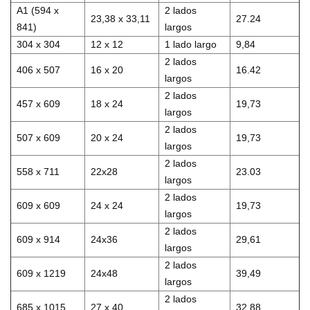
A1 (594 x
2 lados
23,38 x 33,11
27.24
841)
largos
304 x 304
12 x 12
1 lado largo
9,84
2 lados
406 x 507
16 x 20
16.42
largos
2 lados
457 x 609
18 x 24
19,73
largos
2 lados
507 x 609
20 x 24
19,73
largos
2 lados
558 x 711
22x28
23.03
largos
2 lados
609 x 609
24 x 24
19,73
largos
2 lados
609 x 914
24x36
29,61
largos
2 lados
609 x 1219
24x48
39,49
largos
2 lados
685 x 1015
27 x 40
32,88