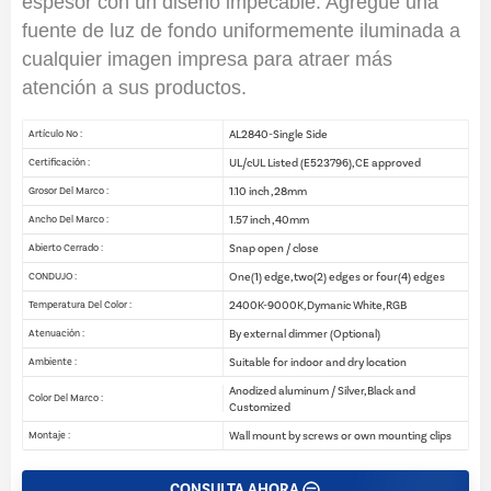
espesor con un diseño impecable. Agregue una
fuente de luz de fondo uniformemente iluminada a
cualquier imagen impresa para atraer más
atención a sus productos.
AL2840-Single Side
Artículo No :
UL/cUL Listed (E523796), CE approved
Certificación :
1.10 inch , 28mm
Grosor Del Marco :
1.57 inch , 40mm
Ancho Del Marco :
Snap open / close
Abierto Cerrado :
One(1) edge, two(2) edges or four(4) edges
CONDUJO :
2400K-9000K, Dymanic White, RGB
Temperatura Del Color :
By external dimmer (Optional)
Atenuación :
Suitable for indoor and dry location
Ambiente :
Anodized aluminum / Silver, Black and
Color Del Marco :
Customized
Wall mount by screws or own mounting clips
Montaje :
CONSULTA AHORA