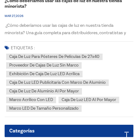
¿Cómo deberíamos usar las cajas de luz en nuestra tienda
minorista?
MAR 27, 2026
¿Cómo deberíamos usar las cajas de luz en nuestra tienda
minorista? Una guía completa para distribuidores, contratistas y
revendedores de EE. UU. y Canadá.Las cajas de luz LED bien
diseñadas son una de las herramientas de merchandising visual más
ETIQUETAS :
potentes para las tiendas minoristas modernas. Aumen...
Caja De Luz Para Pósteres De Películas De 27x40
Proveedor De Cajas De Luz Sin Marco
Exhibición De Caja De Luz LED Acrílica
Caja De Luz LED Publicitaria Con Marco De Aluminio
Caja De Luz De Aluminio Al Por Mayor
Marco Acrílico Con LED
Caja De Luz LED Al Por Mayor
Marco LED De Tamaño Personalizado
Categorías