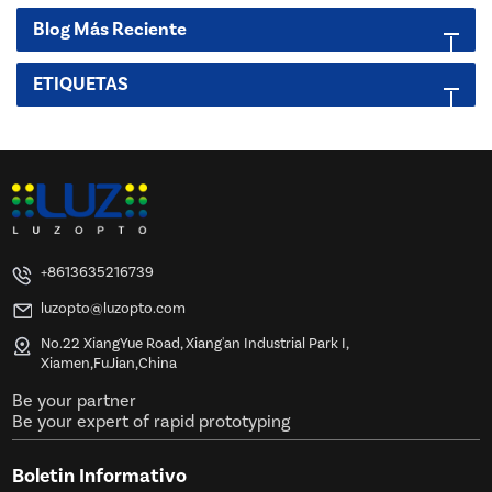
Blog Más Reciente
ETIQUETAS
+8613635216739
luzopto@luzopto.com
No.22 XiangYue Road, Xiang'an Industrial Park I,
Xiamen,FuJian,China
Be your partner
Be your expert of rapid prototyping
Boletin Informativo