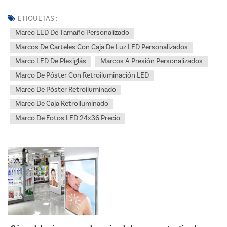
proyectos en la industria de la señalización y la exhibición, elegir los
productos adecuados para sus clientes es crucial. Dos soluciones
ETIQUETAS :
populares para exhibiciones visuales de alto...
Marco LED De Tamaño Personalizado
Marcos De Carteles Con Caja De Luz LED Personalizados
Marco LED De Plexiglás
Marcos A Presión Personalizados
Marco De Póster Con Retroiluminación LED
Marco De Póster Retroiluminado
Marco De Caja Retroiluminado
Marco De Fotos LED 24x36 Precio