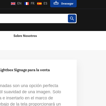
EN
FR
ES
Descargar
Sobre Nosotros
enta
Adaptador De Corriente Montado En La Pared
Adaptador De Corriente De Escritorio
Lightbox Signage para la venta
minadas son una opción perfecta
il suavidad de una imagen. Solo
la e insertarlo en el marco de
ebajo de la tela proporcionará un