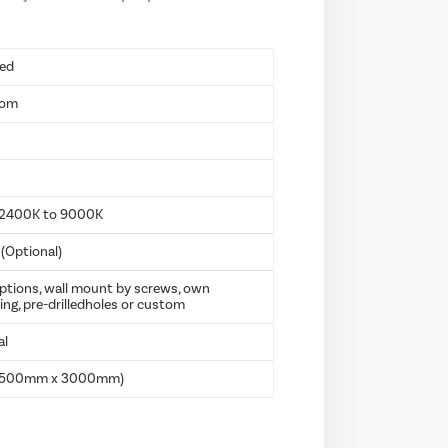
ded
tom
m 2400K to 9000K
(Optional)
ptions, wall mount by screws, own
ing, pre-drilledholes or custom
al
 (1500mm x 3000mm)