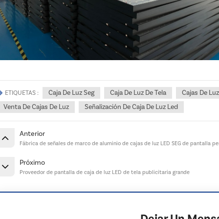
Caja De Luz Seg
Caja De Luz De Tela
Cajas De Luz
ETIQUETAS :
Venta De Cajas De Luz
Señalización De Caja De Luz Led
Anterior
Fábrica de señales de marco de aluminio de cajas de luz LED SEG de pantalla pe
Próximo
Proveedor de pantalla de caja de luz LED de tela publicitaria grande
Dejar Un Mens