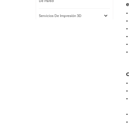
De Pared
e
Servicios De Impresión 3D
Nuevos Productos
Cajas de luz LED de señal
solar eléctrica al aire libre
al por mayor
O
Caja de luz exterior con
panel solar LED Street
con fabricante de postes
Acrílico LED Edge-Lit
Display Lightbox Paneles