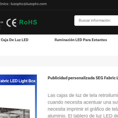
ónico :
luzopto@luzopto.com
Caja De Luz LED
Iluminación LED Para Estantes
n Marco
Publicidad Personalizada SEG Fabric Lightbox Signage Para La V
/
n
Poste / Montado En La Pared
Publicidad personalizada SEG Fabric 
Las cajas de luz de tela retroilu
cuando necesita acentuar una sut
necesita imprimir el gráfico de te
aluminio. El tablero de luz LED d