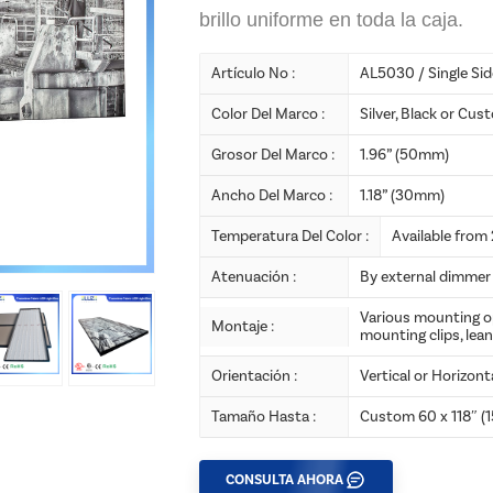
brillo uniforme en toda la caja.
Artículo No :
AL5030 / Single Si
Color Del Marco :
Silver, Black or Cus
Grosor Del Marco :
1.96” (50mm)
Ancho Del Marco :
1.18” (30mm)
Temperatura Del Color :
Available fro
Atenuación :
By external dimmer 
Various mounting o
Montaje :
mounting clips, lean
Orientación :
Vertical or Horizont
Tamaño Hasta :
Custom 60 x 118″
CONSULTA AHORA