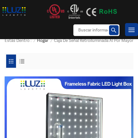
Hogar
Caja De Señal Retroiluminada Al Por Mayor
Estás Dentro :
/
/