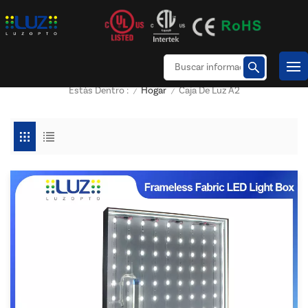
Hogar
Caja De Luz A2
Estás Dentro :
/
/