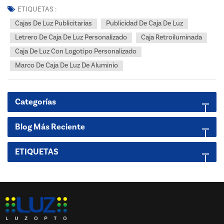
productos fuera o dentro de un negocio para ayudar con las
ETIQUETAS :
promociones. Además, las cajas de luz se pue...
Cajas De Luz Publicitarias
Publicidad De Caja De Luz
Letrero De Caja De Luz Personalizado
Caja Retroiluminada
Caja De Luz Con Logotipo Personalizado
Marco De Caja De Luz De Aluminio
Categorías
Blog Más Reciente
ETIQUETAS