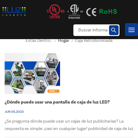
Hogar
Caja Retroiluminada
Estás Dentro :
/
/
¿Dónde puede usar una pantalla de caja de luz LED?
JUN 05, 2023
¿Se pregunta dónde puede usar un cajas de luz publicitarias? La
respuesta es simple: ¡casi en cualquier lugar! publicidad de caja de luz
son una excelente manera de alternar entre exhibiciones de