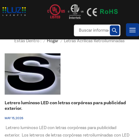
Hogar
Letras Acrílicas Retroiluminadas
Estás Dentro :
/
/
Letrero luminoso LED con letras corpóreas para publicidad
exterior.
MAY 15, 2026
Letrero luminoso LED con letras corpóreas para publicidad
exterior. Los letreros de letras corpóreas retroiluminadas con LED