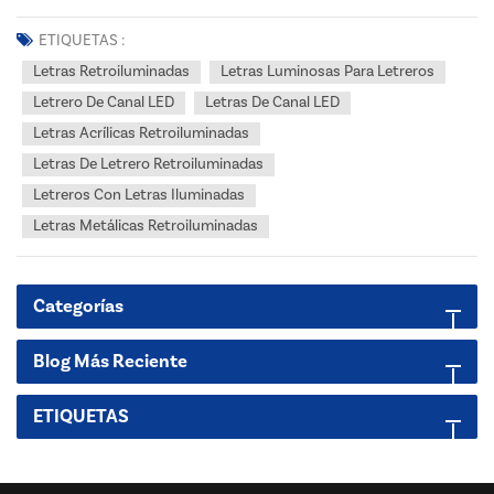
son letreros luminosos 3D de alta calidad, ampliamente utilizados
para publicidad exterior, imagen de marca en escaparates,
ETIQUETAS :
identificación de edificios y promoción comercial...
Letras Retroiluminadas
Letras Luminosas Para Letreros
Letrero De Canal LED
Letras De Canal LED
Letras Acrílicas Retroiluminadas
Letras De Letrero Retroiluminadas
Letreros Con Letras Iluminadas
Letras Metálicas Retroiluminadas
Categorías
Blog Más Reciente
ETIQUETAS