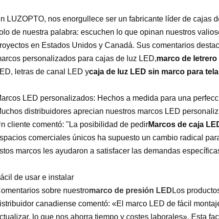
n LUZOPTO, nos enorgullece ser un fabricante líder de cajas de
olo de nuestra palabra: escuchen lo que opinan nuestros valioso
royectos en Estados Unidos y Canadá. Sus comentarios destaca
arcos personalizados para cajas de luz LED,
marco de letrer
ED, letras de canal LED y
caja de luz LED sin marco para tela
arcos LED personalizados: Hechos a medida para una perfecc
uchos distribuidores aprecian nuestros marcos LED personaliza
n cliente comentó: "La posibilidad de pedir
Marcos de caja LE
spacios comerciales únicos ha supuesto un cambio radical par
stos marcos les ayudaron a satisfacer las demandas específicas
ácil de usar e instalar
omentarios sobre nuestro
marco de presión LED
Los productos
istribuidor canadiense comentó: «El marco LED de fácil montaje 
ctualizar, lo que nos ahorra tiempo y costes laborales». Esta fac