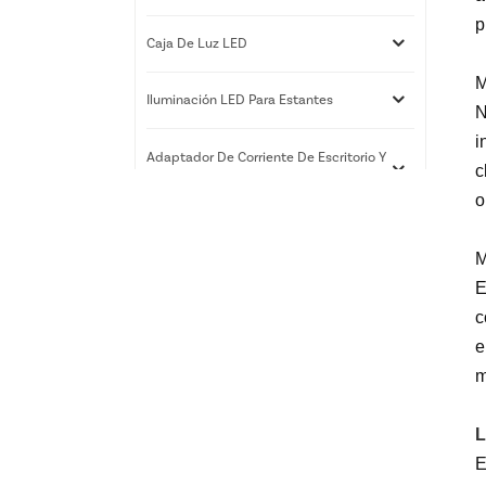
p
Caja De Luz LED
M
Iluminación LED Para Estantes
N
i
Adaptador De Corriente De Escritorio Y
c
De Pared
o
Servicios De Impresión 3D
M
E
c
Nuevos Productos
e
m
Caja de luz LED RGB |
Exhibidor de arte delgado
L
para montaje en pared |
Xiamen Luz Opto
E