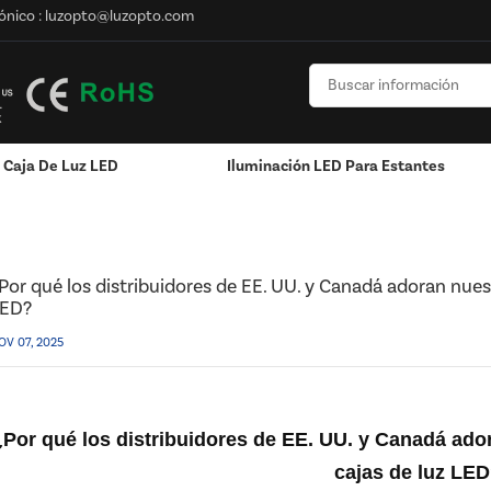
ónico :
luzopto@luzopto.com
Caja De Luz LED
Iluminación LED Para Estantes
stribuidores De EE. UU. Y Canadá Adoran Nuestros Productos Y Servicios 
onalizado
Pantalla Montada En La Pared
Exhibición Colgante / Ventana
RGB Y RGBW Y Atenuación
Canales LED De Aluminio - Tiras De Luces LED
Por qué los distribuidores de EE. UU. y Canadá adoran nues
ED?
OV 07, 2025
¿Por qué los distribuidores de EE. UU. y Canadá ado
cajas de luz LE