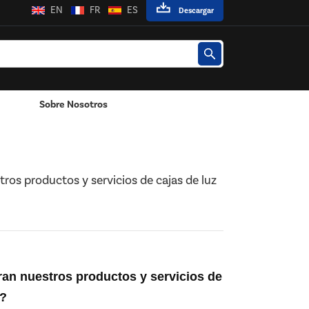
EN
FR
ES
Descargar
Sobre Nosotros
De Cajas De Luz LED?
Poste / Montado En La Pared
tros productos y servicios de cajas de luz
ran nuestros productos y servicios de
D?