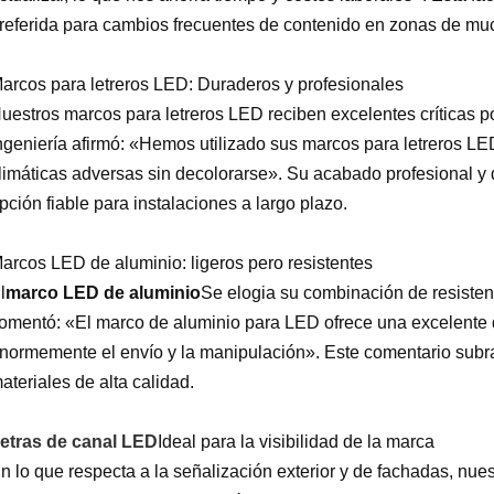
referida para cambios frecuentes de contenido en zonas de muc
arcos para letreros LED: Duraderos y profesionales
uestros marcos para letreros LED reciben excelentes críticas po
ngeniería afirmó: «Hemos utilizado sus marcos para letreros LE
limáticas adversas sin decolorarse». Su acabado profesional y 
pción fiable para instalaciones a largo plazo.
arcos LED de aluminio: ligeros pero resistentes
l
marco LED de aluminio
Se elogia su combinación de resisten
omentó: «El marco de aluminio para LED ofrece una excelente du
normemente el envío y la manipulación». Este comentario subray
ateriales de alta calidad.
etras de canal LED
Ideal para la visibilidad de la marca
n lo que respecta a la señalización exterior y de fachadas, nu