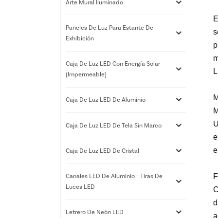
Arte Mural Iluminado
E
Paneles De Luz Para Estante De
s
Exhibición
p
m
Caja De Luz LED Con Energía Solar
L
(impermeable)
M
Caja De Luz LED De Aluminio
M
U
Caja De Luz LED De Tela Sin Marco
e
e
Caja De Luz LED De Cristal
Canales LED De Aluminio - Tiras De
F
Luces LED
C
d
Letrero De Neón LED
a